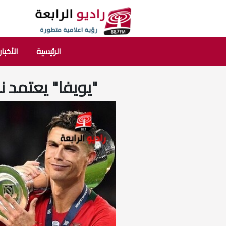
الرئيسية
الأخبار
"يويفا" يعتمد ن