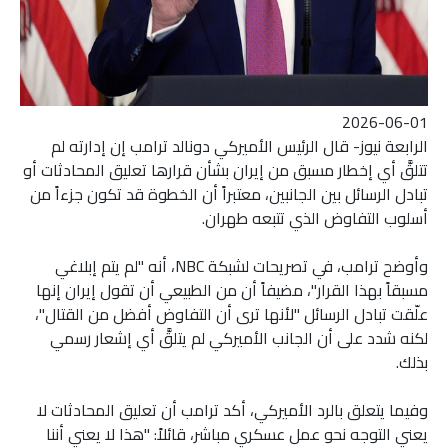
2026-06-01
الرابعة نيوز- قال الرئيس الأميركي دونالد ترامب إن إدارته لم
تتلقَّ أي إخطار مسبق من إيران بشأن قرارها تعليق المحادثات أو
تبادل الرسائل بين الجانبين، معتبراً أن الخطوة قد تكون جزءاً من
أسلوب التفاوض الذي تتبعه طهران.
وأوضح ترامب، في تصريحات لشبكة NBC، أنه "لم يتم إبلاغي
مسبقاً بهذا القرار"، مضيفاً أن من الطبيعي أن تقول إيران إنها
علّقت تبادل الرسائل "لأنها ترى أن التفاوض أفضل من القتال"،
لكنه شدد على أن الجانب الأميركي لم يتلقَّ أي إشعار رسمي
بذلك.
وفيما يتعلق بالرد الأميركي، أكد ترامب أن تعليق المحادثات لا
يعني التوجه نحو عمل عسكري مباشر، قائلاً: "هذا لا يعني أننا