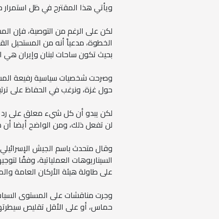
ويأتي هذا المقترح في ظل استمرار حماس في السيطرة على 0
لكن على الرغم من التوصية، فإن ال
الخطوة، مدعياً ​​أنه من المستحيل ا
بحيث تكون ساحات لبنان وإيران هي الس
وصرحت شخصيات سياسية رفيعة المستو
حول غزة، ونرغب في الحفاظ على ترتي
لكن يبدو أن كل شيء معلق على رد ح
لن تفعل ذلك، ومن الواضح أيضا أن ه
وقال متحدث باسم الجيش الإسرائيلي:
السيناريوهات العملياتية، وفقًا لتو
على طاولة هيئة الأركان العامة وال
وجرت مناقشات على المستوى السياسي 
حماس، أو على الأقل تقليص سيطرتها