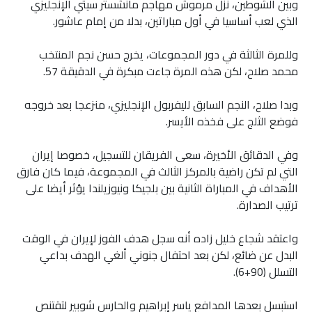
وبين الشوطين، نزل مرموش مهاجم مانشستر سيتي الإنجليزي
الذي لعب أساسيا في أول مباراتين، بدلا من إمام عاشور.
وللمرة الثالثة في دور المجموعات، يخرج حسن نجم المنتخب
محمد صلاح، لكن هذه المرة جاءت مبكرة في الدقيقة 57.
وبدا صلاح، النجم السابق لليفربول الإنجليزي، منزعجا بعد خروجه
فوضع الثلج على فخذه الأيسر.
وفي الدقائق الأخيرة، سعى الفريقان للتسجيل، خصوصا إيران
التي لم تكن راضية بالمركز الثالث في المجموعة، فيما كان فارق
الأهداف في المباراة الثانية بين بلجيكا ونيوزيلندا يؤثر أيضا على
ترتيب الصدارة.
واعتقد شجاع خليل زاده أنه سجل هدف الفوز لإيران في الوقت
البدل عن ضائع، لكن بعد احتفال جنوني ألغي الهدف بداعي
التسلل (90+6).
استبسل بعدها المدافع ياسر إبراهيم والحارس شوبير لتقتنص