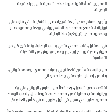
المحليون قد أطلقوا عليها هذه التسمية قبل إجراء قرعة
البطولة.
وأجرى حسام حسن أربعة تغييرات على التشكيلة التي فازت على
نيوزيلندا، فدفع بمحمد عبد المنعم ورامي ربيعة ومحمود صابر
ومحمود حسن (تريزيغيه) منذ البداية.
في المقابل، غاب حمدي فتحي بسبب الإصابة، بينما خرج كل من
مروان عطية وياسر إبراهيم وعمر مرموش من التشكيلة
الأساسية.
من جانبه، دفع أمير قلعة نويي بميلاد محمدي ومحمد قرباني،
بدلا من إحسان حاج صفي وصالح حرداني.
افتتحت مصر التسجيل، بعد خطأ من الحارس الإيراني علي رضا
بيرانوند عقب محاولة من محمد صلاح، فوصلت إلى لاعب الوسط
محمود صابر الذي سجل في أول ظهور له في كأس العالم (5).
وتسارعت الأحداث مطلع المباراة، ليرتكب محمد عبد المنعم خطأ