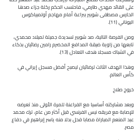
على القائد مهدي طارمي، فاحتسب الحكم ركلة جزاء صدها
الحارس مصطفى شوبير ببراعة أمام مهاجم أولمبياكوس
اليوناني (11).
ومن الفرصة التالية، صد شوبير تسديدة جميلة لميلاد محمدي،
تابعها من زاوية ضيقة المدافع المخضرم رامين رضائيان بذكاء
في الشباك مسجلا هدف التعادل (13).
وهذا الهدف الثالث لرضائيان ليصبح أفضل مسجل إيراني في
كأس العالم.
خروج صلاح
وبعد مشاركته أساسيا مع الفراعنة للمرة الأولى منذ تعرضه
للإصابة مع فريقه نيس الفرنسي قبل أكثر من عام، ترك محمد
عبد المنعم المباراة مصابا فحل بدلا منه ياسر إبراهيم في دفاع
مصر.