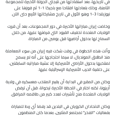
في تاريخها، بعد استفادتها من نتيجتي الجولة الأخيرة للمجموعة
الثامنة، وذلك بتعادلها افتتاحا مع بلجيكا 1-1 ثم فوزها على
نيوزيلندا 3-1 وهو الأول في تاريخ مشاركاتها الأربع حتى الآن.
وخاضت إيران مباراتها الأخيرة في دور المجموعات، بعد أن قررت
الولايات المتحدة تخفيف القيود التي فرضتها عليها، من خلال
السماح لها بدخول أراضيها قبل يومين من المباراة.
وأتت هذه الخطوة في وقت شكت فيه إيران من سوء المعاملة
منذ انطلاق المونديال، لا سيما احتجاجها على أنه لم يسمح
لمنتخبها بدخول الأراضي الأميركية إلا عشية مباراتيه السابقتين،
على خلفية الحرب الأميركية الإسرائيلية عليها.
وكان من المقرر في البداية أن يقيم المنتخب معسكره في ولاية
أريزونا، لكنه اختار في اللحظة الأخيرة تيخوانا، قبل أن ترفض
الولايات المتحدة منح تأشيرات لعدد كبير من طاقمه المرافق.
وكان الاتحادان الكرويان في البلدين قد رفضا أي ربط للمباراة
بفعاليات "الفخر" لمجتمع المثليين، بعدما كان المنظمون