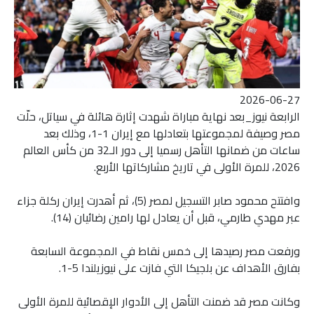
2026-06-27
الرابعة نيوز_بعد نهاية مباراة شهدت إثارة هائلة في سياتل، حلّت
مصر وصيفة لمجموعتها بتعادلها مع إيران 1-1، وذلك بعد
ساعات من ضمانها التأهل رسميا إلى دور الـ32 من كأس العالم
2026، للمرة الأولى في تاريخ مشاركاتها الأربع.
وافتتح محمود صابر التسجيل لمصر (5)، ثم أهدرت إيران ركلة جزاء
عبر مهدي طارمي، قبل أن يعادل لها رامين رضائيان (14).
ورفعت مصر رصيدها إلى خمس نقاط في المجموعة السابعة
بفارق الأهداف عن بلجيكا التي فازت على نيوزيلندا 5-1.
وكانت مصر قد ضمنت التأهل إلى الأدوار الإقصائية للمرة الأولى