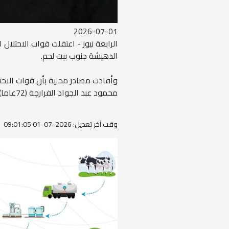
2026-07-01
الرابعة نيوز - اعتقلت قوات الاحتلا
الدهيشة جنوب بيت لحم.
وأفادت مصادر محلية بأن قوات الاح
محمود عبد الجواد الفرارجة (72عاما)، والشاب أدهم جمال إبراهيم فراج (28عاما) بعد مداهمة منزليهما.
وقت آخر تعديل: 2026-07-01 09:01:05