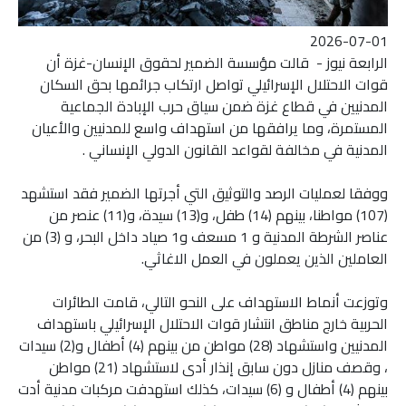
2026-07-01
الرابعة نيوز - قالت مؤسسة الضمير لحقوق الإنسان-غزة أن
قوات الاحتلال الإسرائيلي تواصل ارتكاب جرائمها بحق السكان
المدنيين في قطاع غزة ضمن سياق حرب الإبادة الجماعية
المستمرة، وما يرافقها من استهداف واسع للمدنيين والأعيان
المدنية في مخالفة لقواعد القانون الدولي الإنساني .
ووفقا لعمليات الرصد والتوثيق التي أجرتها الضمير فقد استشهد
(107) مواطنا، بينهم (14) طفل، و(13) سيدة، و(11) عنصر من
عناصر الشرطة المدنية و 1 مسعف و1 صياد داخل البحر، و (3) من
العاملين الذين يعملون في العمل الاغاثي.
وتوزعت أنماط الاستهداف على النحو التالي، قامت الطائرات
الحربية خارج مناطق انتشار قوات الاحتلال الإسرائيلي باستهداف
المدنيين واستشهاد (28) مواطن من بينهم (4) أطفال و(2) سيدات
، وقصف منازل دون سابق إنذار أدى لاستشهاد (21) مواطن
بينهم (4) أطفال و (6) سيدات، كذلك استهدفت مركبات مدنية أدت