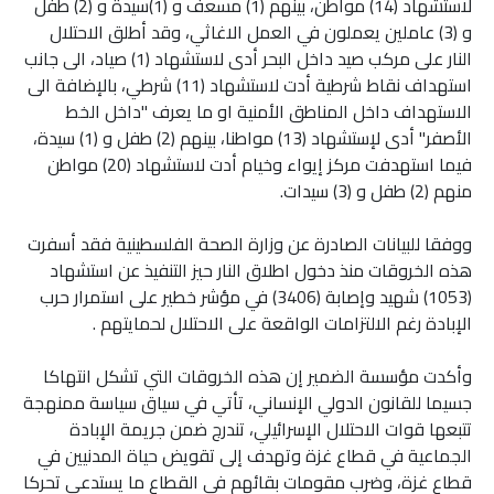
لاستشهاد (14) مواطن، بينهم (1) مسعف و (1)سيدة و (2) طفل
و (3) عاملين يعملون في العمل الاغاثي، وقد أطلق الاحتلال
النار على مركب صيد داخل البحر أدى لاستشهاد (1) صياد، الى جانب
استهداف نقاط شرطية أدت لاستشهاد (11) شرطي، بالإضافة الى
الاستهداف داخل المناطق الأمنية او ما يعرف "داخل الخط
الأصفر" أدى لإستشهاد (13) مواطنا، بينهم (2) طفل و (1) سيدة،
فيما استهدفت مركز إيواء وخيام أدت لاستشهاد (20) مواطن
منهم (2) طفل و (3) سيدات.
ووفقا للبيانات الصادرة عن وزارة الصحة الفلسطينية فقد أسفرت
هذه الخروقات منذ دخول اطلاق النار حيز التنفيذ عن استشهاد
(1053) شهيد وإصابة (3406) في مؤشر خطير على استمرار حرب
الإبادة رغم الالتزامات الواقعة على الاحتلال لحمايتهم .
وأكدت مؤسسة الضمير إن هذه الخروقات التي تشكل انتهاكا
جسيما للقانون الدولي الإنساني، تأتي في سياق سياسة ممنهجة
تتبعها قوات الاحتلال الإسرائيلي، تندرج ضمن جريمة الإبادة
الجماعية في قطاع غزة وتهدف إلى تقويض حياة المدنيين في
قطاع غزة، وضرب مقومات بقائهم في القطاع ما يستدعي تحركا