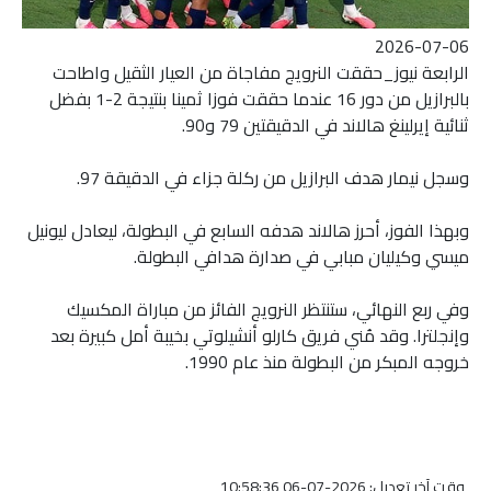
2026-07-06
الرابعة نيوز_حققت النرويج مفاجاة من العيار الثقيل واطاحت
بالبرازيل من دور 16 عندما حققت فوزا ثمينا بنتيجة 2-1 بفضل
ثنائية إيرلينغ هالاند في الدقيقتين 79 و90.
وسجل نيمار هدف البرازيل من ركلة جزاء في الدقيقة 97.
وبهذا الفوز، أحرز هالاند هدفه السابع في البطولة، ليعادل ليونيل
ميسي وكيليان مبابي في صدارة هدافي البطولة.
وفي ربع النهائي، ستنتظر النرويج الفائز من مباراة المكسيك
وإنجلترا. وقد مُني فريق كارلو أنشيلوتي بخيبة أمل كبيرة بعد
خروجه المبكر من البطولة منذ عام 1990.
وقت آخر تعديل: 2026-07-06 10:58:36