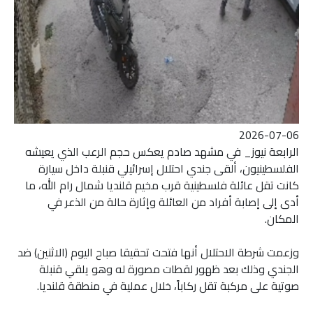
2026-07-06
الرابعة نيوز_ في مشهد صادم يعكس حجم الرعب الذي يعيشه
الفلسطينيون، ألقى جندي احتلال إسرائيلي قنبلة داخل سيارة
كانت تقل عائلة فلسطينية قرب مخيم قلنديا شمال رام الله، ما
أدى إلى إصابة أفراد من العائلة وإثارة حالة من الذعر في
المكان.
وزعمت شرطة الاحتلال أنها فتحت تحقيقا صباح اليوم (الاثنين) ضد
الجندي وذلك بعد ظهور لقطات مصورة له وهو يلقي قنبلة
صوتية على مركبة تقل ركاباً، خلال عملية في منطقة قلنديا.