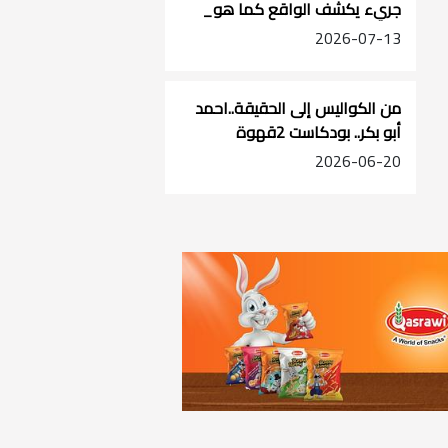
جريء يكشف الواقع كما هو_
بودكاست حديث المدينة_الحلقة
2026-07-13
الاولى _ الشيخ جبرين السراحنة
من الكواليس إلى الحقيقة..احمد
أبو بكر.. بودكاست 2قهوة
2026-06-20