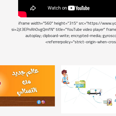
<iframe width="560" height="315" src="https://www.
si=2jt3EPnAhOvgQmfN" title="YouTube video player" frame
autoplay; clipboard-write; encrypted-media; gyrosco
referrerpolicy="strict-origin-when-cros