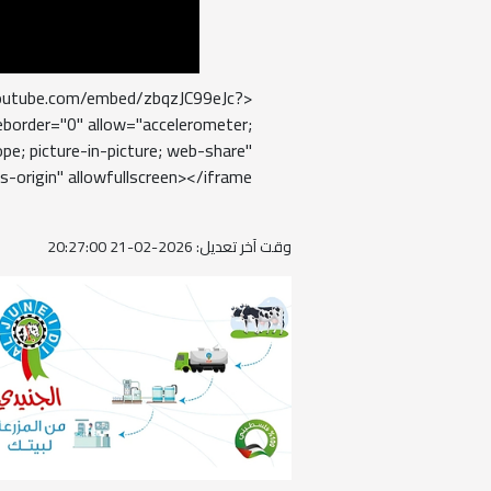
youtube.com/embed/zbqzJC99eJc?
border="0" allow="accelerometer;
pe; picture-in-picture; web-share"
s-origin" allowfullscreen></iframe>
وقت آخر تعديل: 2026-02-21 20:27:00