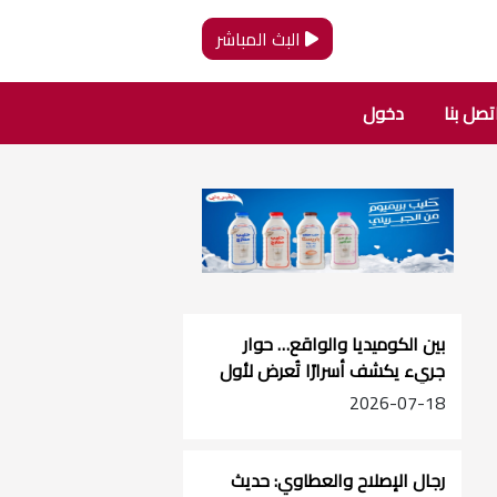
البث المباشر
تصل بنا
دخول
بين الكوميديا والواقع… حوار
جريء يكشف أسرارًا تُعرض لأول
مرة | منتمي أبو عرب في
2026-07-18
بودكاست 2 قهوة
رجال الإصلاح والعطاوي: حديث